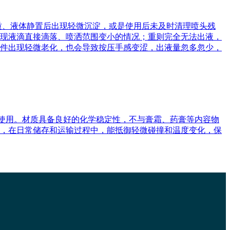
质、液体静置后出现轻微沉淀，或是使用后未及时清理喷头残
现液滴直接滴落、喷洒范围变小的情况；重则完全无法出液，
件出现轻微老化，也会导致按压手感变涩，出液量忽多忽少，
景使用。材质具备良好的化学稳定性，不与膏霜、药膏等内容物
，在日常储存和运输过程中，能抵御轻微碰撞和温度变化，保