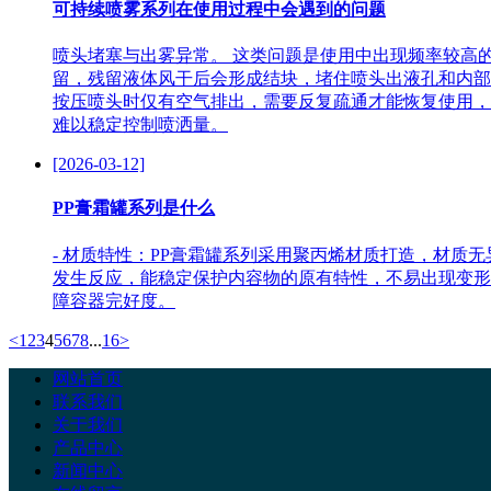
可持续喷雾系列在使用过程中会遇到的问题
喷头堵塞与出雾异常。 这类问题是使用中出现频率较高
留，残留液体风干后会形成结块，堵住喷头出液孔和内部
按压喷头时仅有空气排出，需要反复疏通才能恢复使用，
难以稳定控制喷洒量。
[2026-03-12]
PP膏霜罐系列是什么
- 材质特性：PP膏霜罐系列采用聚丙烯材质打造，材
发生反应，能稳定保护内容物的原有特性，不易出现变形
障容器完好度。
<
1
2
3
4
5
6
7
8
...
16
>
网站首页
联系我们
关于我们
产品中心
新闻中心