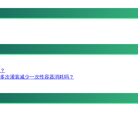
？
？
多次灌装减少一次性容器消耗吗？