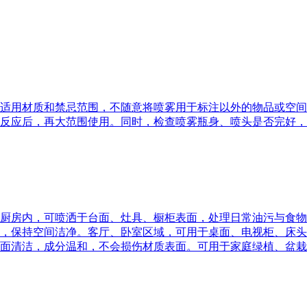
适用材质和禁忌范围，不随意将喷雾用于标注以外的物品或空间
反应后，再大范围使用。同时，检查喷雾瓶身、喷头是否完好，
厨房内，可喷洒于台面、灶具、橱柜表面，处理日常油污与食物
，保持空间洁净。客厅、卧室区域，可用于桌面、电视柜、床头
面清洁，成分温和，不会损伤材质表面。可用于家庭绿植、盆栽