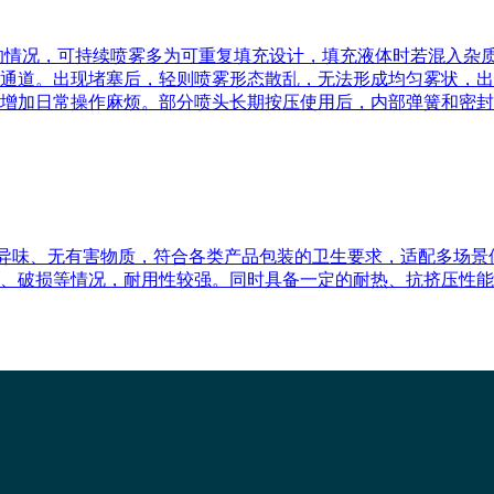
的情况，可持续喷雾多为可重复填充设计，填充液体时若混入杂
通道。出现堵塞后，轻则喷雾形态散乱，无法形成均匀雾状，出
增加日常操作麻烦。部分喷头长期按压使用后，内部弹簧和密封
质无异味、无有害物质，符合各类产品包装的卫生要求，适配多场
、破损等情况，耐用性较强。同时具备一定的耐热、抗挤压性能