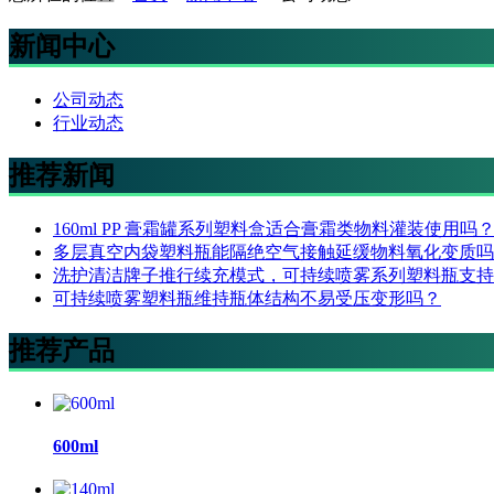
新闻中心
公司动态
行业动态
推荐新闻
160ml PP 膏霜罐系列塑料盒适合膏霜类物料灌装使用吗
多层真空内袋塑料瓶能隔绝空气接触延缓物料氧化变质吗
洗护清洁牌子推行续充模式，可持续喷雾系列塑料瓶支持
可持续喷雾塑料瓶维持瓶体结构不易受压变形吗？
推荐产品
600ml