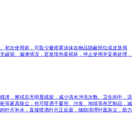
。初次使用前，可取少量喷雾涂抹在物品隐蔽部位或皮肤局
无破损、漏液情况，若发现包装损坏，停止使用并妥善处理，
残渣，擦拭后无明显残留，减少清水冲洗次数。卫生间中，适
柜等家具除尘，也可喷洒于窗帘、沙发、地毯等布艺制品，减
的叶片补水，直接喷洒叶片正反面，辅助清理叶面灰尘，助力