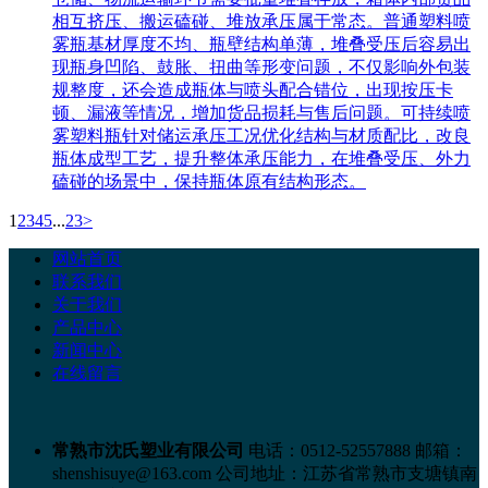
相互挤压、搬运磕碰、堆放承压属于常态。普通塑料喷
雾瓶基材厚度不均、瓶壁结构单薄，堆叠受压后容易出
现瓶身凹陷、鼓胀、扭曲等形变问题，不仅影响外包装
规整度，还会造成瓶体与喷头配合错位，出现按压卡
顿、漏液等情况，增加货品损耗与售后问题。可持续喷
雾塑料瓶针对储运承压工况优化结构与材质配比，改良
瓶体成型工艺，提升整体承压能力，在堆叠受压、外力
磕碰的场景中，保持瓶体原有结构形态。
1
2
3
4
5
...
23
>
网站首页
联系我们
关于我们
产品中心
新闻中心
在线留言
常熟市沈氏塑业有限公司
电话：0512-52557888
邮箱：
shenshisuye@163.com
公司地址：江苏省常熟市支塘镇南