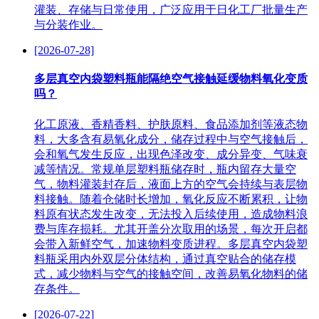
灌装、存储与日常使用，广泛应用于日化工厂批量生产
与分装作业。
[2026-07-28]
多层真空内袋塑料瓶能隔绝空气接触延缓物料氧化变质
吗？
化工原液、香精香料、护肤原料、食品添加剂等液态物
料，大多含有易氧化成分，储存过程中与空气接触后，
会和氧气发生反应，出现色泽改变、成分异变、气味衰
减等情况。常规单层塑料瓶储存时，瓶内留存大量空
气，物料灌装封存后，液面上方的空气会持续与表层物
料接触。随着仓储时长增加，氧化反应不断累积，让物
料原有状态发生改变，无法投入后续使用，造成物料浪
费与库存损耗。尤其开盖分次取用的场景，每次开启都
会带入新鲜空气，加速物料变质进程。多层真空内袋塑
料瓶采用内外双层分体结构，通过真空贴合的储存模
式，减少物料与空气的接触空间，改善易氧化物料的储
存条件。
[2026-07-22]