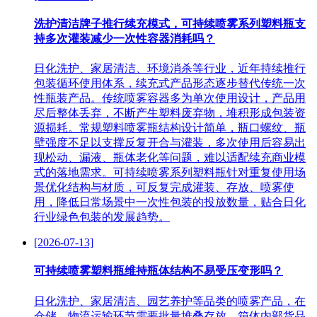
洗护清洁牌子推行续充模式，可持续喷雾系列塑料瓶支
持多次灌装减少一次性容器消耗吗？
日化洗护、家居清洁、环境消杀等行业，近年持续推行
包装循环使用体系，续充式产品形态逐步替代传统一次
性瓶装产品。传统喷雾容器多为单次使用设计，产品用
尽后整体丢弃，不断产生塑料废弃物，堆积形成包装资
源损耗。常规塑料喷雾瓶结构设计简单，瓶口螺纹、瓶
壁强度不足以支撑反复开合与灌装，多次使用后容易出
现松动、漏液、瓶体老化等问题，难以适配续充商业模
式的落地需求。可持续喷雾系列塑料瓶针对重复使用场
景优化结构与材质，可反复完成灌装、存放、喷雾使
用，降低日常场景中一次性包装的投放数量，贴合日化
行业绿色包装的发展趋势。
[2026-07-13]
可持续喷雾塑料瓶维持瓶体结构不易受压变形吗？
日化洗护、家居清洁、园艺养护等品类的喷雾产品，在
仓储、物流运输环节需要批量堆叠存放，箱体内部货品