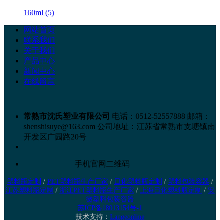
160ml (5)
网站首页
联系我们
关于我们
产品中心
新闻中心
在线留言
常熟市沈氏塑业有限公司
电话：0512-52557888
邮箱：
shenshisuye@163.com
公司地址：江苏省常熟市支塘镇南
开发区广园路20号
手机官网二维码
塑料瓶定制
/
PET塑料瓶生产厂家
/
日化塑料瓶定制
/
塑料包装容器
/
江苏塑料瓶定制
/
浙江PET塑料瓶生产厂家
/
上海日化塑料瓶定制
/
安
徽塑料包装容器
苏ICP备18013154号-1
技术支持：
Langeonline