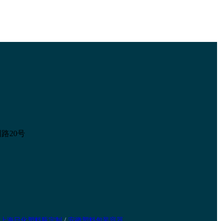
路20号
上海日化塑料瓶定制
/
安徽塑料包装容器