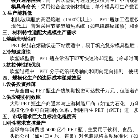
模具通用性强
：同一台吹塑机可通过更换模具生产不同规
模具寿命长
：采用铝合金或钢材制造，单个模具可生产数
3.
生产能耗低
相比玻璃瓶的高温熔融（1500℃以上），PET 瓶加工温度仅需 
现代工厂普遍采用节能型加热系统（如电磁感应加热）和余
三、
材料特性适配大规模生产需求
1.
熔融流动性好
PET 树脂在熔融状态下粘度适中，易于填充复杂模具型腔，适合
2.
冷却速度快
吹塑成型后，PET 瓶在常温下即可快速冷却定型（冷却时间约
3.
抗拉伸性能优
良
吹塑过程中，PET 分子链沿瓶身轴向和周向定向排列，使瓶子
四、
规模化生产的边际成本递减效应
1.
设备投资摊薄
一条全自动 PET 瓶生产线初期投资可达数千万元，但随着产量
2.
供应链协同效应
大型 PET 瓶生产商通常与上游树脂厂商（如恒力石化、
规模化企业可自建回收体系，利用再生 PET（rPET）进一步降低
五、
市场需求巨大且标准化程度高
1.
刚性需求支撑量产
全球每年消费超 5000 亿个 PET 瓶，主要用于饮料、食
头部公司
（如可口可乐、雀巢）对包装规格高度标准化（如