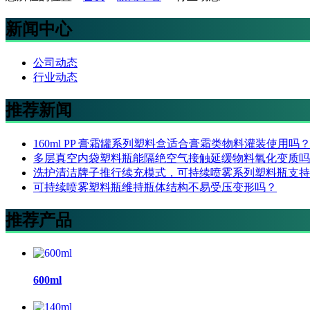
新闻中心
公司动态
行业动态
推荐新闻
160ml PP 膏霜罐系列塑料盒适合膏霜类物料灌装使用吗
多层真空内袋塑料瓶能隔绝空气接触延缓物料氧化变质吗
洗护清洁牌子推行续充模式，可持续喷雾系列塑料瓶支持
可持续喷雾塑料瓶维持瓶体结构不易受压变形吗？
推荐产品
600ml