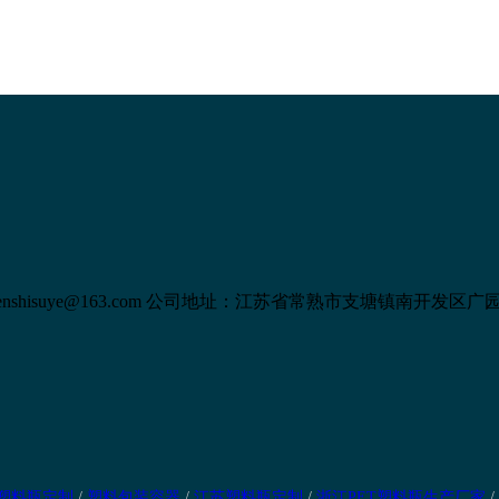
shisuye@163.com
公司地址：江苏省常熟市支塘镇南开发区广园
塑料瓶定制
/
塑料包装容器
/
江苏塑料瓶定制
/
浙江PET塑料瓶生产厂家
/