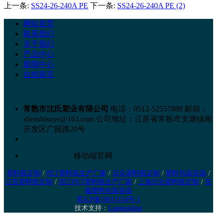
上一条:
SS24-26-240A PE
下一条:
SS24-26-240A PE (2)
网站首页
联系我们
关于我们
产品中心
新闻中心
在线留言
常熟市沈氏塑业有限公司
电话：0512-52557888
邮箱：
shenshisuye@163.com
公司地址：江苏省常熟市支塘镇南
开发区广园路20号
移动端官网
塑料瓶定制
/
PET塑料瓶生产厂家
/
日化塑料瓶定制
/
塑料包装容器
/
江苏塑料瓶定制
/
浙江PET塑料瓶生产厂家
/
上海日化塑料瓶定制
/
安
徽塑料包装容器
苏ICP备18013154号-1
技术支持：
Langeonline