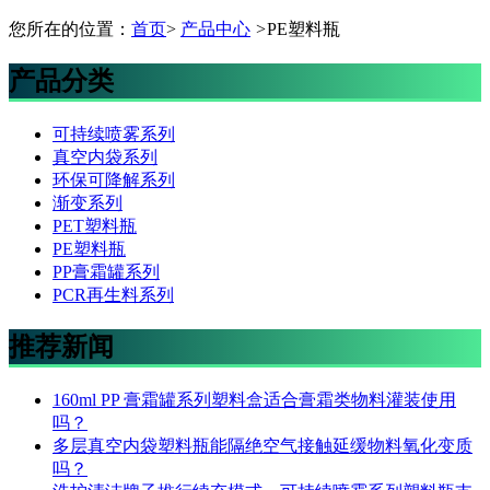
您所在的位置：
首页
>
产品中心
>
PE塑料瓶
产品分类
可持续喷雾系列
真空内袋系列
环保可降解系列
渐变系列
PET塑料瓶
PE塑料瓶
PP膏霜罐系列
PCR再生料系列
推荐新闻
160ml PP 膏霜罐系列塑料盒适合膏霜类物料灌装使用
吗？
多层真空内袋塑料瓶能隔绝空气接触延缓物料氧化变质
吗？