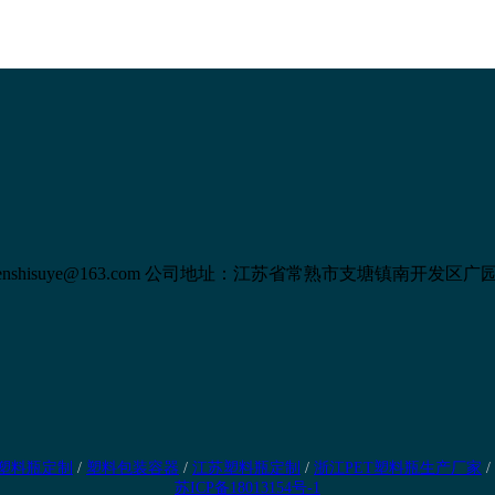
shisuye@163.com
公司地址：江苏省常熟市支塘镇南开发区广园
塑料瓶定制
/
塑料包装容器
/
江苏塑料瓶定制
/
浙江PET塑料瓶生产厂家
/
苏ICP备18013154号-1