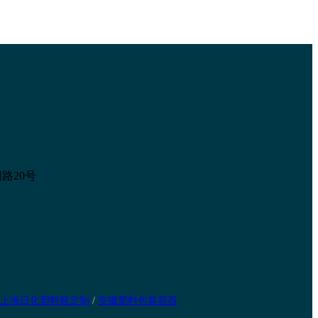
路20号
上海日化塑料瓶定制
/
安徽塑料包装容器