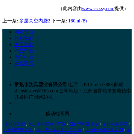
（此内容由
www.cssssy.com
提供）
上一条:
多层真空内袋2
下一条:
160ml (8)
网站首页
联系我们
关于我们
产品中心
新闻中心
在线留言
常熟市沈氏塑业有限公司
电话：0512-52557888
邮箱：
shenshisuye@163.com
公司地址：江苏省常熟市支塘镇南
开发区广园路20号
移动端官网
塑料瓶定制
/
PET塑料瓶生产厂家
/
日化塑料瓶定制
/
塑料包装容器
/
江苏塑料瓶定制
/
浙江PET塑料瓶生产厂家
/
上海日化塑料瓶定制
/
安