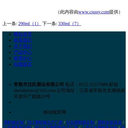
（此内容由
www.cssssy.com
提供）
上一条:
290ml（1）
下一条:
330ml（7）
网站首页
联系我们
关于我们
产品中心
新闻中心
在线留言
常熟市沈氏塑业有限公司
电话：0512-52557888
邮箱：
shenshisuye@163.com
公司地址：江苏省常熟市支塘镇南
开发区广园路20号
移动端官网
塑料瓶定制
/
PET塑料瓶生产厂家
/
日化塑料瓶定制
/
塑料包装容器
/
江苏塑料瓶定制
/
浙江PET塑料瓶生产厂家
/
上海日化塑料瓶定制
/
安