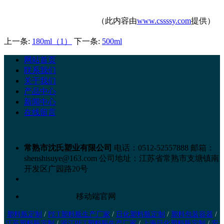
（此内容由
www.cssssy.com
提供）
上一条:
180ml（1）
下一条:
500ml
网站首页
联系我们
关于我们
产品中心
新闻中心
在线留言
常熟市沈氏塑业有限公司
电话：0512-52557888
邮箱：
shenshisuye@163.com
公司地址：江苏省常熟市支塘镇南
开发区广园路20号
移动端官网
塑料瓶定制
/
PET塑料瓶生产厂家
/
日化塑料瓶定制
/
塑料包装容器
/
江苏塑料瓶定制
/
浙江PET塑料瓶生产厂家
/
上海日化塑料瓶定制
/
安